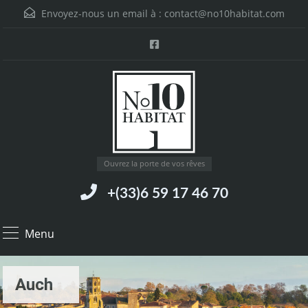
Envoyez-nous un email à :
contact@no10habitat.com
Ouvrez la porte de vos rêves
+(33)6 59 17 46 70
Menu
Auch