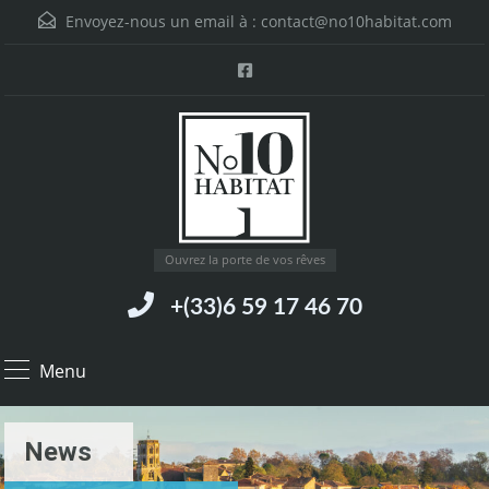
Envoyez-nous un email à :
contact@no10habitat.com
Ouvrez la porte de vos rêves
+(33)6 59 17 46 70
Menu
News