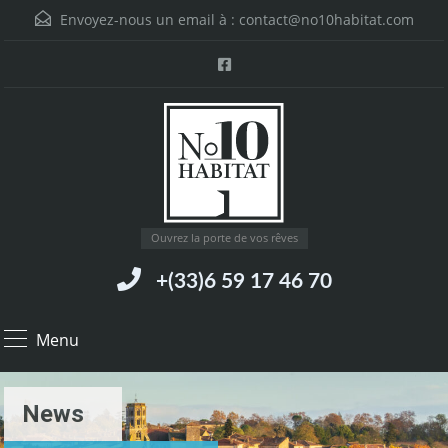
Envoyez-nous un email à :
contact@no10habitat.com
Ouvrez la porte de vos rêves
+(33)6 59 17 46 70
Menu
News