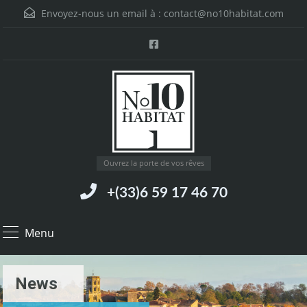
Envoyez-nous un email à :
contact@no10habitat.com
Ouvrez la porte de vos rêves
+(33)6 59 17 46 70
Menu
News