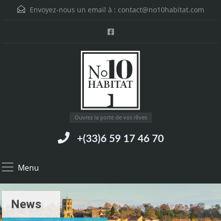
Envoyez-nous un email à :
contact@no10habitat.com
Ouvrez la porte de vos rêves
+(33)6 59 17 46 70
Menu
News