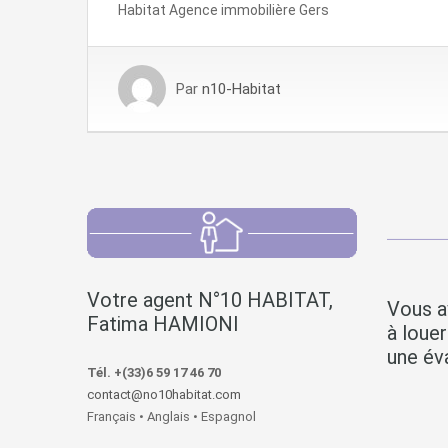
Habitat Agence immobilière Gers
Par
n10-Habitat
Votre agent N°10 HABITAT,
Vous a
Fatima HAMIONI
à loue
une éva
Tél. +(33)6 59 17 46 70
contact@no10habitat.com
Français • Anglais • Espagnol