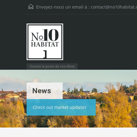
Envoyez-nous un email à :
contact@no10habitat
Ouvrez la porte de vos rêves
News
Check out market updates