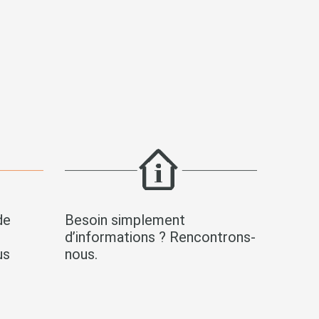
de
Besoin simplement
s
d’informations ? Rencontrons-
us
nous.