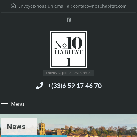
Envoyez-nous un email à :
contact@no10habitat.com
Ouvrez la porte de vos rêves
+(33)6 59 17 46 70
Menu
News