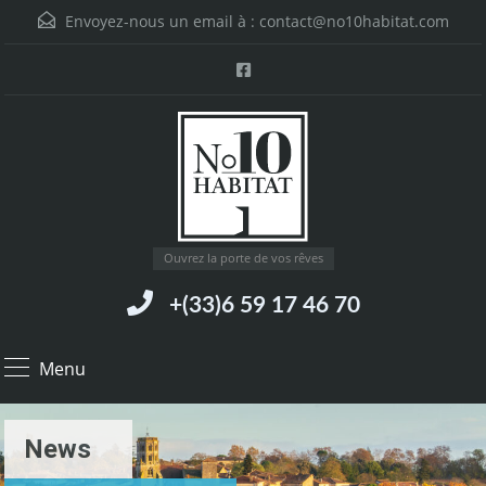
Envoyez-nous un email à :
contact@no10habitat.com
Ouvrez la porte de vos rêves
+(33)6 59 17 46 70
Menu
News