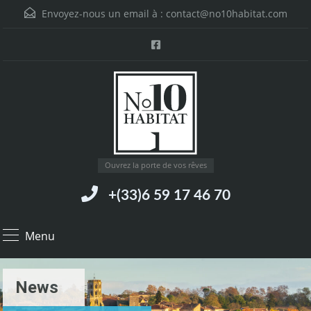
Envoyez-nous un email à :
contact@no10habitat.com
Ouvrez la porte de vos rêves
+(33)6 59 17 46 70
Menu
News