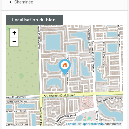
Cheminée
Localisation du bien
+
−
Leaflet
| ©
OpenStreetMap
contributors