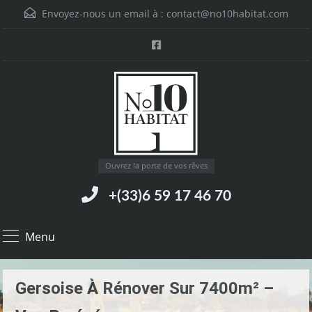
Envoyez-nous un email à :
contact@no10habitat.com
Ouvrez la porte de vos rêves
+(33)6 59 17 46 70
Menu
Gersoise À Rénover Sur 7400m² –