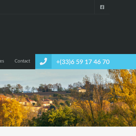
ces
Contact
+(33)6 59 17 46 70