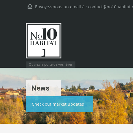
Envoyez-nous un email à :
contact@no10habitat
Ouvrez la porte de vos rêves
News
Check out market updates