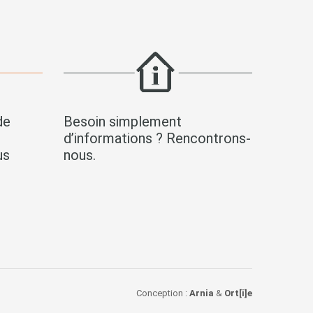
de
Besoin simplement
s
d’informations ? Rencontrons-
us
nous.
Conception :
Arnia
&
Ort[i]e