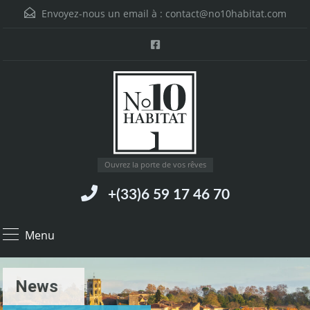
Envoyez-nous un email à :
contact@no10habitat.com
Ouvrez la porte de vos rêves
+(33)6 59 17 46 70
Menu
News