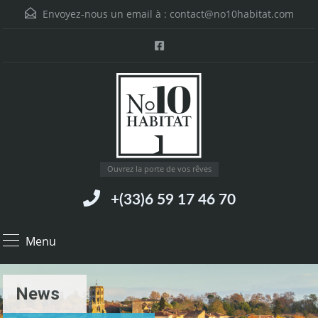
Envoyez-nous un email à :
contact@no10habitat.com
Ouvrez la porte de vos rêves
+(33)6 59 17 46 70
Menu
News