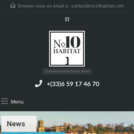
Envoyez-nous un email à :
contact@no10habitat.com
Ouvrez la porte de vos rêves
+(33)6 59 17 46 70
Menu
News