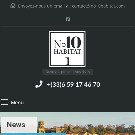
Envoyez-nous un email à :
contact@no10habitat.com
Ouvrez la porte de vos rêves
+(33)6 59 17 46 70
Menu
News