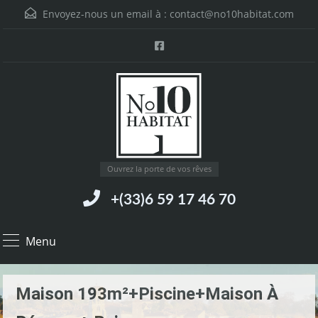
Envoyez-nous un email à :
contact@no10habitat.com
Ouvrez la porte de vos rêves
+(33)6 59 17 46 70
Menu
Maison 193m²+piscine+maison À