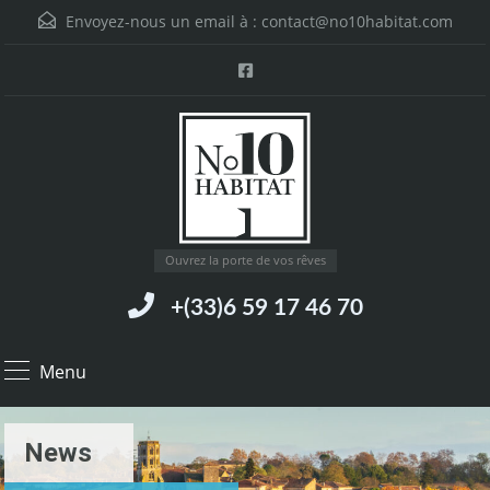
Envoyez-nous un email à :
contact@no10habitat.com
Ouvrez la porte de vos rêves
+(33)6 59 17 46 70
Menu
News