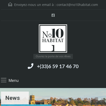
Envoyez-nous un email à :
contact@no10habitat.com
Ouvrez la porte de vos rêves
+(33)6 59 17 46 70
Menu
News