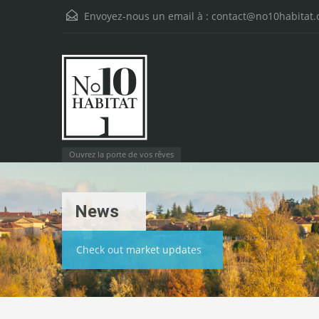
Envoyez-nous un email à :
contact@no10habitat
Ouvrez la porte de vos rêves
News
Check out market updates