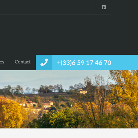
ces
Contact
+(33)6 59 17 46 70