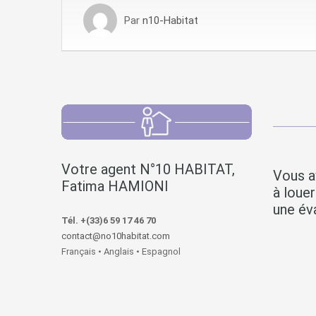
Par
n10-Habitat
Votre agent N°10 HABITAT,
Vous a
Fatima HAMIONI
à loue
une éva
Tél. +(33)6 59 17 46 70
contact@no10habitat.com
Français • Anglais • Espagnol