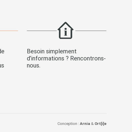
de
Besoin simplement
s
d’informations ? Rencontrons-
us
nous.
Conception :
Arnia
&
Ort[i]e