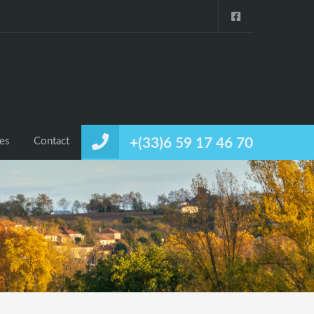
ces
Contact
+(33)6 59 17 46 70