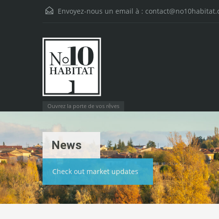
Envoyez-nous un email à :
contact@no10habitat
Ouvrez la porte de vos rêves
News
Check out market updates