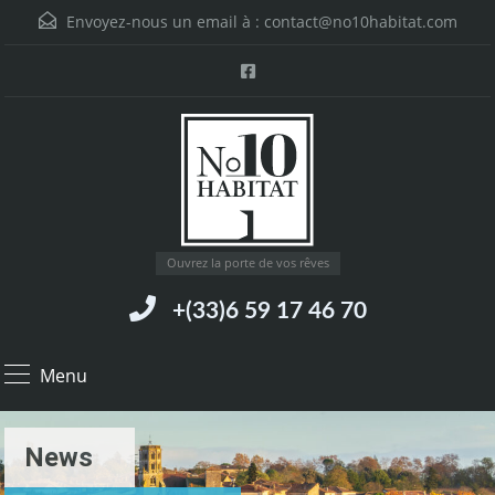
Envoyez-nous un email à :
contact@no10habitat.com
Ouvrez la porte de vos rêves
+(33)6 59 17 46 70
Menu
News