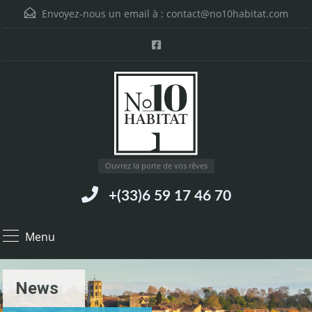
Envoyez-nous un email à :
contact@no10habitat.com
Ouvrez la porte de vos rêves
+(33)6 59 17 46 70
Menu
News