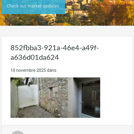
Check out market updates
852fbba3-921a-46e4-a49f-
a636d01da624
10 novembre 2025
dans