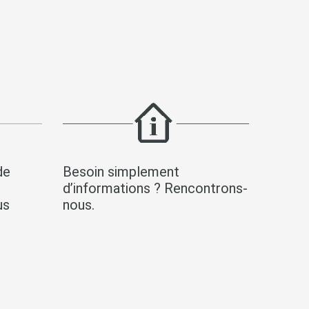
de
Besoin simplement
s
d’informations ? Rencontrons-
us
nous.