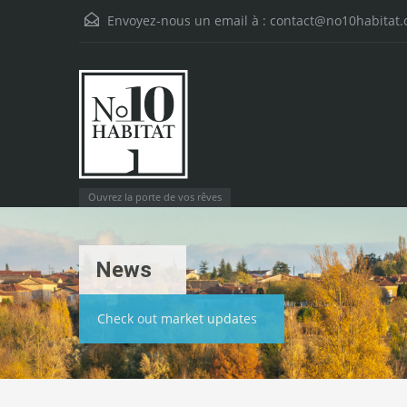
Envoyez-nous un email à :
contact@no10habitat
Ouvrez la porte de vos rêves
News
Check out market updates