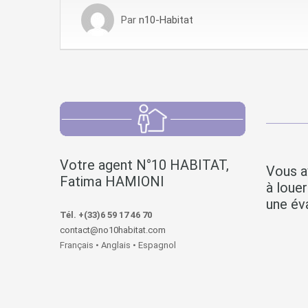
Par
n10-Habitat
Votre agent N°10 HABITAT,
Vous a
Fatima HAMIONI
à loue
une éva
Tél. +(33)6 59 17 46 70
contact@no10habitat.com
Français • Anglais • Espagnol