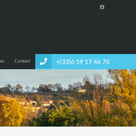
ces
Contact
+(33)6 59 17 46 70