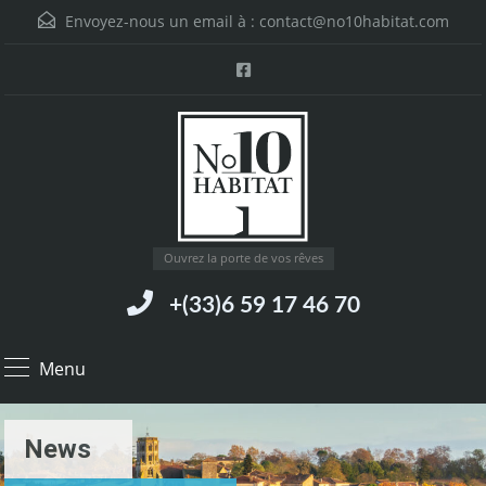
Envoyez-nous un email à :
contact@no10habitat.com
Ouvrez la porte de vos rêves
+(33)6 59 17 46 70
Menu
News