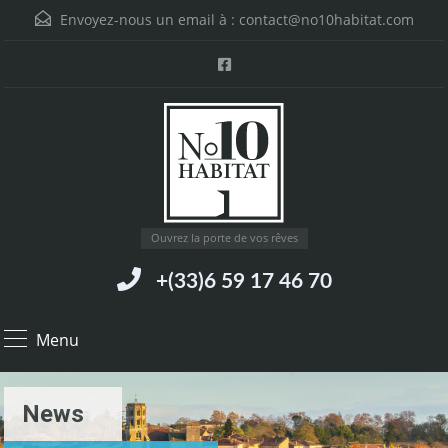
Envoyez-nous un email à :
contact@no10habitat.com
Ouvrez la porte de vos rêves
+(33)6 59 17 46 70
Menu
News