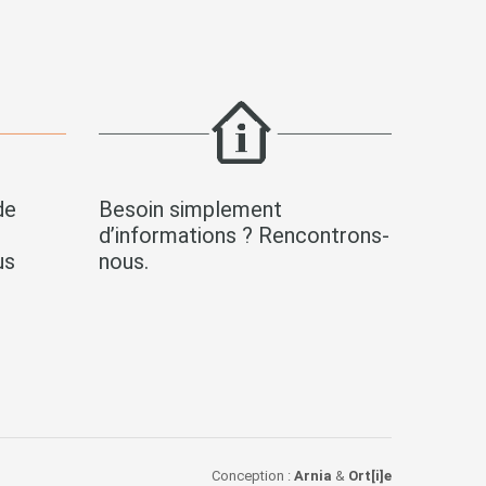
de
Besoin simplement
s
d’informations ? Rencontrons-
us
nous.
Conception :
Arnia
&
Ort[i]e