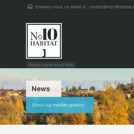
Envoyez-nous un email à :
contact@no10habitat
Ouvrez la porte de vos rêves
News
Check out market updates