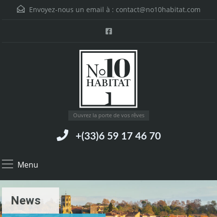
Envoyez-nous un email à :
contact@no10habitat.com
Ouvrez la porte de vos rêves
+(33)6 59 17 46 70
Menu
News