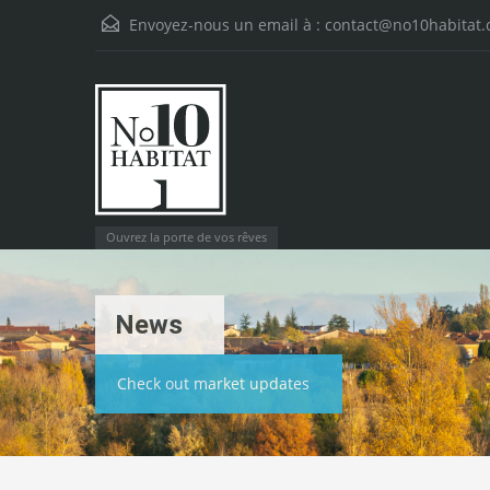
Envoyez-nous un email à :
contact@no10habitat
Ouvrez la porte de vos rêves
News
Check out market updates