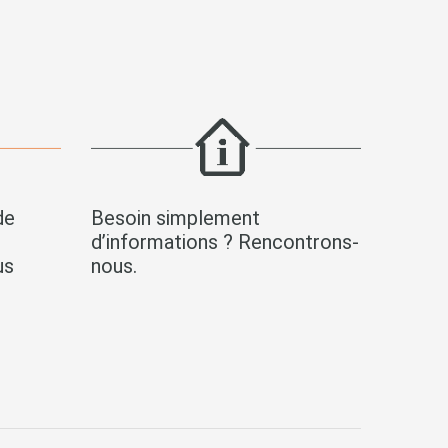
de
Besoin simplement
s
d’informations ? Rencontrons-
us
nous.