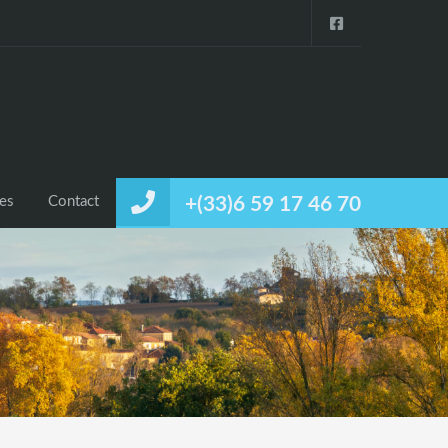
ces
Contact
+(33)6 59 17 46 70