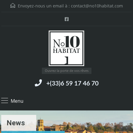
Envoyez-nous un email à :
contact@no10habitat.com
Ouvrez la porte de vos rêves
+(33)6 59 17 46 70
Menu
News