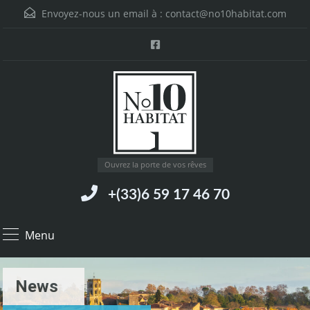
Envoyez-nous un email à :
contact@no10habitat.com
Ouvrez la porte de vos rêves
+(33)6 59 17 46 70
Menu
News