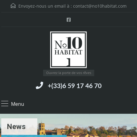
Envoyez-nous un email à :
contact@no10habitat.com
Ouvrez la porte de vos rêves
+(33)6 59 17 46 70
Menu
News