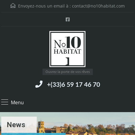
Envoyez-nous un email à :
contact@no10habitat.com
Ouvrez la porte de vos rêves
+(33)6 59 17 46 70
Menu
News