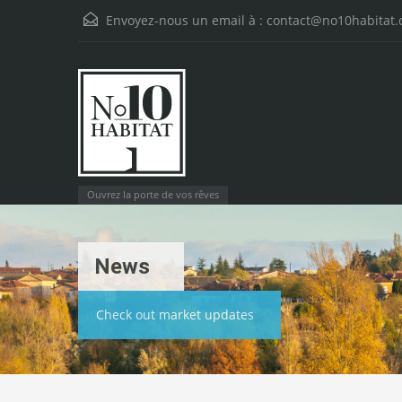
Envoyez-nous un email à :
contact@no10habitat
Ouvrez la porte de vos rêves
News
Check out market updates