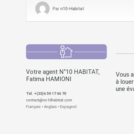
Par
n10-Habitat
Votre agent N°10 HABITAT,
Vous a
Fatima HAMIONI
à loue
une éva
Tél. +(33)6 59 17 46 70
contact@no10habitat.com
Français • Anglais • Espagnol