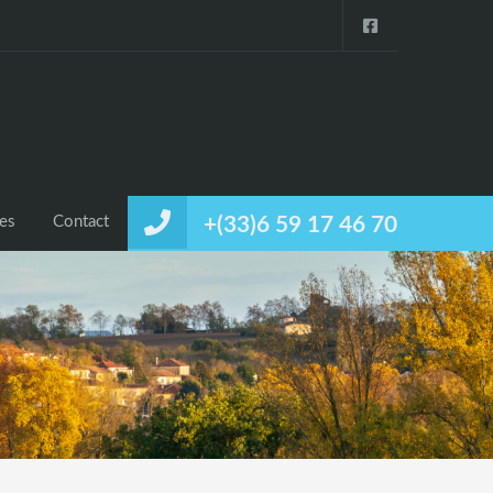
ces
Contact
+(33)6 59 17 46 70