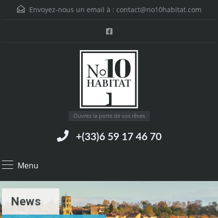
Envoyez-nous un email à :
contact@no10habitat.com
Ouvrez la porte de vos rêves
+(33)6 59 17 46 70
Menu
News