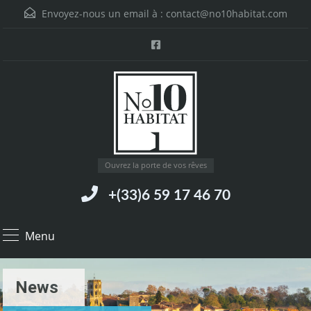
Envoyez-nous un email à :
contact@no10habitat.com
Ouvrez la porte de vos rêves
+(33)6 59 17 46 70
Menu
News