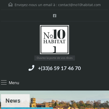
Envoyez-nous un email à :
contact@no10habitat.com
Ouvrez la porte de vos rêves
+(33)6 59 17 46 70
Menu
News