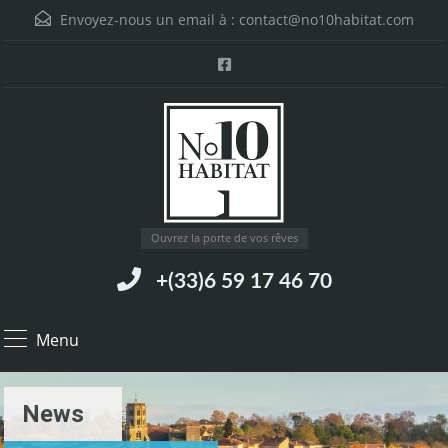
Envoyez-nous un email à :
contact@no10habitat.com
Ouvrez la porte de vos rêves
+(33)6 59 17 46 70
Menu
News