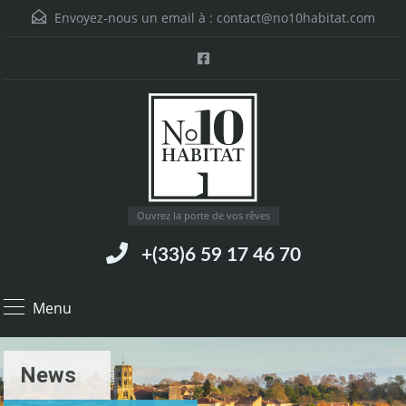
Envoyez-nous un email à :
contact@no10habitat.com
Ouvrez la porte de vos rêves
+(33)6 59 17 46 70
Menu
News