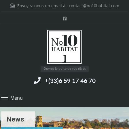
Envoyez-nous un email à :
contact@no10habitat.com
Ouvrez la porte de vos rêves
+(33)6 59 17 46 70
Menu
News