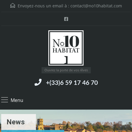
Envoyez-nous un email à :
contact@no10habitat.com
Ouvrez la porte de vos rêves
+(33)6 59 17 46 70
Menu
News