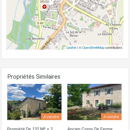
Leaflet
| ©
OpenStreetMap
contributors
Propriétés Similaires
A vendre
A vendre
Propriété De 132 M² + 2
Ancien Corps De Ferme