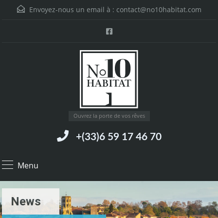
Envoyez-nous un email à :
contact@no10habitat.com
Ouvrez la porte de vos rêves
+(33)6 59 17 46 70
Menu
News