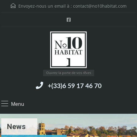
Envoyez-nous un email à :
contact@no10habitat.com
Ouvrez la porte de vos rêves
+(33)6 59 17 46 70
Menu
News