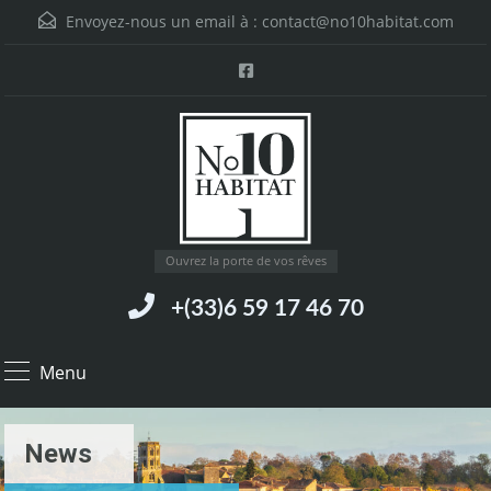
Envoyez-nous un email à :
contact@no10habitat.com
Ouvrez la porte de vos rêves
+(33)6 59 17 46 70
Menu
News