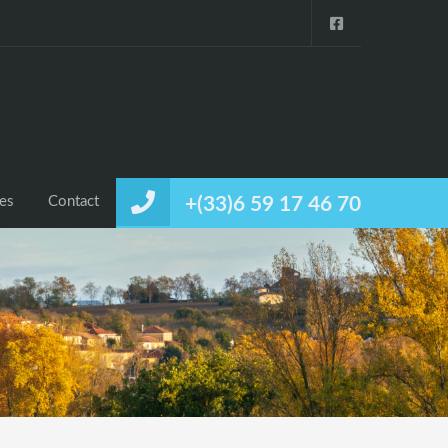
ces
Contact
+(33)6 59 17 46 70