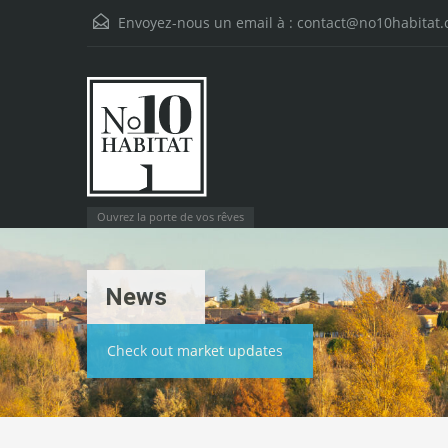
Envoyez-nous un email à :
contact@no10habitat
Ouvrez la porte de vos rêves
News
Check out market updates