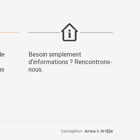
de
Besoin simplement
s
d’informations ? Rencontrons-
us
nous.
Conception :
Arnia
&
Ort[i]e