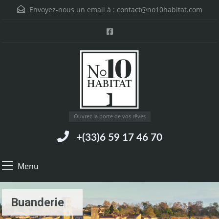
Envoyez-nous un email à :
contact@no10habitat.com
Ouvrez la porte de vos rêves
+(33)6 59 17 46 70
Menu
Buanderie