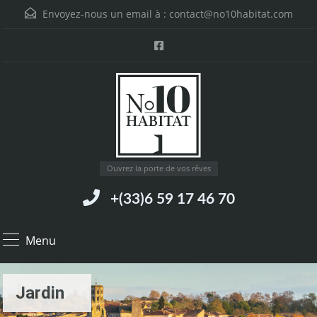
Envoyez-nous un email à :
contact@no10habitat.com
Ouvrez la porte de vos rêves
+(33)6 59 17 46 70
Menu
Jardin