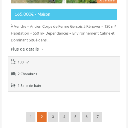
165.000€
- Maison
À Vendre – Ancien Corps de Ferme Gersois à Rénover – 130 m²
Habitation + 550 m² Dépendances – Environnement Calme et
Dominant Situé dans…
Plus de détails
130 m²
2 Chambres
1 Salle de bain
1
2
3
4
5
6
7