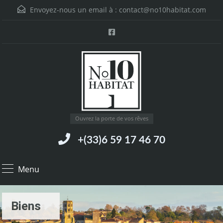
Envoyez-nous un email à :
contact@no10habitat.com
Ouvrez la porte de vos rêves
+(33)6 59 17 46 70
Menu
Biens